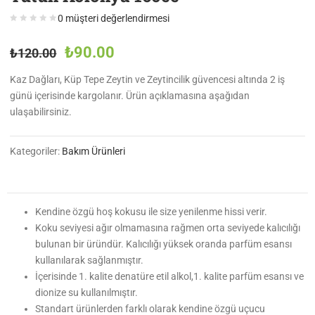
0
müşteri değerlendirmesi
₺
90.00
₺
120.00
Kaz Dağları, Küp Tepe Zeytin ve Zeytincilik güvencesi altında 2 iş
günü içerisinde kargolanır. Ürün açıklamasına aşağıdan
ulaşabilirsiniz.
Kategoriler:
Bakım Ürünleri
Kendine özgü hoş kokusu ile size yenilenme hissi verir.
Koku seviyesi ağır olmamasına rağmen orta seviyede kalıcılığı
bulunan bir üründür. Kalıcılığı yüksek oranda parfüm esansı
kullanılarak sağlanmıştır.
İçerisinde 1. kalite denatüre etil alkol,1. kalite parfüm esansı ve
dionize su kullanılmıştır.
Standart ürünlerden farklı olarak kendine özgü uçucu