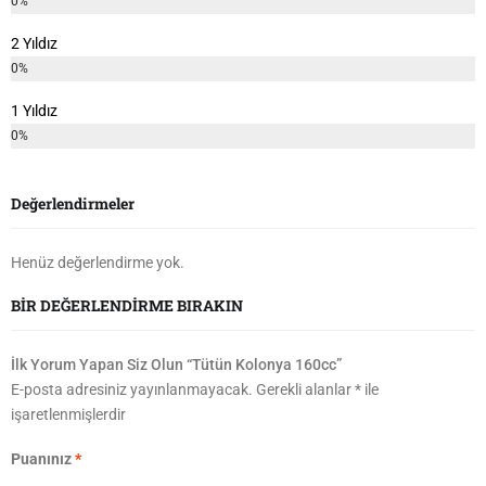
0%
2 Yıldız
0%
1 Yıldız
0%
Değerlendirmeler
Henüz değerlendirme yok.
BIR DEĞERLENDIRME BIRAKIN
İlk Yorum Yapan Siz Olun “Tütün Kolonya 160cc”
E-posta adresiniz yayınlanmayacak.
Gerekli alanlar
*
ile
işaretlenmişlerdir
Puanınız
*