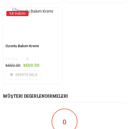
%8 İndirim
Ozonlu Bakım Kremi
0
₺
600.00
₺
650.00
SEPETE EKLE
MÜŞTERI DEĞERLENDIRMELERI
0