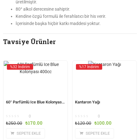
üretilmiştir.
80° alkol derecesine sahiptir.
Kendine özgü formulü ile ferahlatıcı bir his verir.
İçerisinde başka hiçbir katkı maddesi yoktur.
Tavsiye Ürünler
%32 İndirim
%17 İndirim
60° Parfümlü Ice Blue Kolonyası 400cc
Kantaron Yağı
0
0
₺
170.00
₺
100.00
₺
250.00
₺
120.00
SEPETE EKLE
SEPETE EKLE