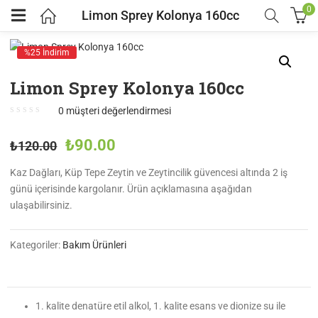
0
Limon Sprey Kolonya 160cc
%25 İndirim
Limon Sprey Kolonya 160cc
0
müşteri değerlendirmesi
₺
90.00
₺
120.00
Kaz Dağları, Küp Tepe Zeytin ve Zeytincilik güvencesi altında 2 iş
günü içerisinde kargolanır. Ürün açıklamasına aşağıdan
ulaşabilirsiniz.
Kategoriler:
Bakım Ürünleri
1. kalite denatüre etil alkol, 1. kalite esans ve dionize su ile