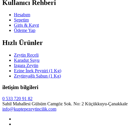
Kullanıcı Rehberi
Hesabım
Sepetim
Giriş & Kayıt
Ödeme Yap
Hızlı Ürünler
Zeytin Reçeli
Karadut Suyu
Izgara Zeytin
Ezine İnek Peyniri (1 Kg)
Zeytinyağlı Sabun (1 Kg)
iletişim bilgileri
0 533 720 91 82
Sahil Mahallesi Gülsüm Camgöz Sok. No: 2 Küçükkuyu-Çanakkale
info@kuptepezeytincilik.com