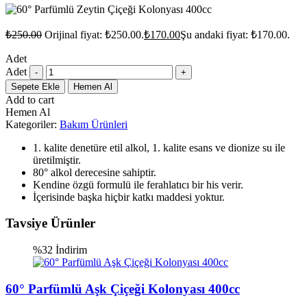
₺
250.00
Orijinal fiyat: ₺250.00.
₺
170.00
Şu andaki fiyat: ₺170.00.
Adet
Adet
Sepete Ekle
Hemen Al
Add to cart
Hemen Al
Kategoriler:
Bakım Ürünleri
1. kalite denetüre etil alkol, 1. kalite esans ve dionize su ile
üretilmiştir.
80° alkol derecesine sahiptir.
Kendine özgü formulü ile ferahlatıcı bir his verir.
İçerisinde başka hiçbir katkı maddesi yoktur.
Tavsiye Ürünler
%32 İndirim
60° Parfümlü Aşk Çiçeği Kolonyası 400cc