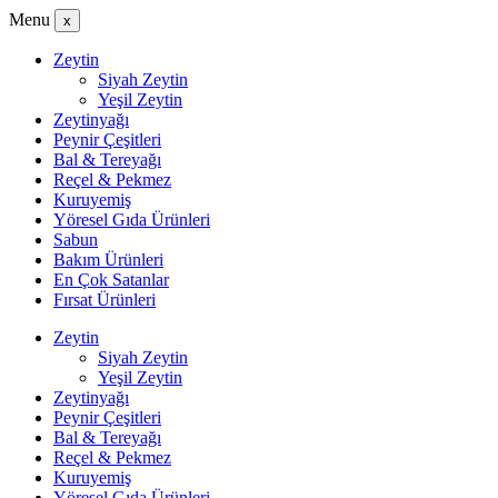
Menu
x
Zeytin
Siyah Zeytin
Yeşil Zeytin
Zeytinyağı
Peynir Çeşitleri
Bal & Tereyağı
Reçel & Pekmez
Kuruyemiş
Yöresel Gıda Ürünleri
Sabun
Bakım Ürünleri
En Çok Satanlar
Fırsat Ürünleri
Zeytin
Siyah Zeytin
Yeşil Zeytin
Zeytinyağı
Peynir Çeşitleri
Bal & Tereyağı
Reçel & Pekmez
Kuruyemiş
Yöresel Gıda Ürünleri