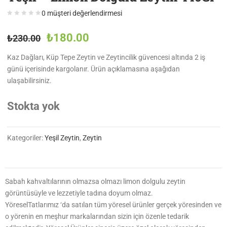
0
müşteri değerlendirmesi
₺
180.00
₺
230.00
Kaz Dağları, Küp Tepe Zeytin ve Zeytincilik güvencesi altında 2 iş
günü içerisinde kargolanır. Ürün açıklamasına aşağıdan
ulaşabilirsiniz.
Stokta yok
Kategoriler:
Yeşil Zeytin
,
Zeytin
Sabah kahvaltılarının olmazsa olmazı limon dolgulu zeytin
görüntüsüyle ve lezzetiyle tadına doyum olmaz.
YöreselTatlarımız ‘da satılan tüm yöresel ürünler gerçek yöresinden ve
o yörenin en meşhur markalarından sizin için özenle tedarik