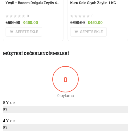
Yeşil – Badem Dolgulu Zeytin 440 Gr
Kuru Sele Siyah Zeytin 1 KG
0
0
₺
500.00
₺
450.00
₺
500.00
₺
450.00
SEPETE EKLE
SEPETE EKLE
MÜŞTERI DEĞERLENDIRMELERI
0
0 oylama
5 Yıldız
0%
4 Yıldız
0%