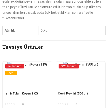
edilerek doğal peynir mayası ile mayalanması sonucu elde edilen
taze peynir Tuzlu su ile salamura edilir. Normal tuzlu olup tüketim
öncesi dilimlenip sıcak suda 5dk bekletildikten sonra afiyetle
tüketebilirsiniz.
Ağırlık
5 Kg
Tavsiye Ürünler
%7 İndirim
%20 İndirim
Yeni
İzmir Tulum Koyun 1 KG
Çeçil Peyniri (500 gr)
0
0