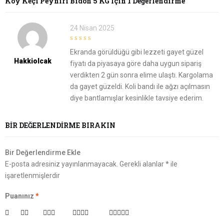
Köy Keçi Peyniri Bidon 5 KG
Için 1 Değerlendirme
24 Nisan 2025
5
out of 5
Ekranda görüldüğü gibi lezzeti gayet güzel
Hakkiolcak
fiyatı da piyasaya göre daha uygun sipariş
verdikten 2 gün sonra elime ulaştı. Kargolama
da gayet güzeldi. Koli bandı ile ağzı açılmasın
diye bantlamışlar kesinlikle tavsiye ederim.
BIR DEĞERLENDIRME BIRAKIN
Bir Değerlendirme Ekle
E-posta adresiniz yayınlanmayacak.
Gerekli alanlar
*
ile
işaretlenmişlerdir
Puanınız
*