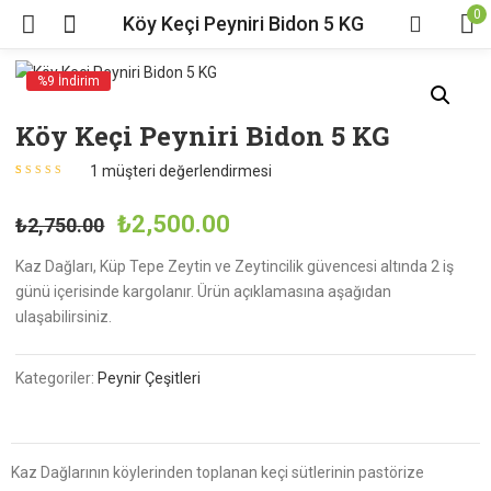
0
Köy Keçi Peyniri Bidon 5 KG
%9 İndirim
Köy Keçi Peyniri Bidon 5 KG
1
müşteri değerlendirmesi
1
müşteri puanına
dayanarak 5
üzerinden
5.00
₺
2,500.00
₺
2,750.00
puan aldı
Kaz Dağları, Küp Tepe Zeytin ve Zeytincilik güvencesi altında 2 iş
günü içerisinde kargolanır. Ürün açıklamasına aşağıdan
ulaşabilirsiniz.
Kategoriler:
Peynir Çeşitleri
Kaz Dağlarının köylerinden toplanan keçi sütlerinin pastörize